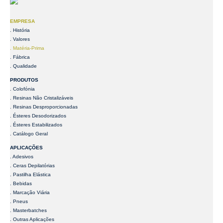
EMPRESA
. História
. Valores
. Matéria-Prima
. Fábrica
. Qualidade
PRODUTOS
. Colofónia
. Resinas Não Cristalizáveis
. Resinas Desproporcionadas
. Ésteres Desodorizados
. Ésteres Estabilizados
. Catálogo Geral
APLICAÇÕES
. Adesivos
. Ceras Depilatórias
. Pastilha Elástica
. Bebidas
. Marcação Viária
. Pneus
. Masterbatches
. Outras Aplicações