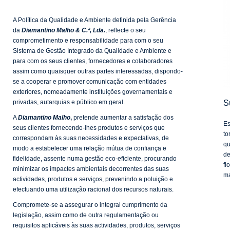
A Política da Qualidade e Ambiente definida pela Gerência
da
Diamantino Malho & C.ª, Lda
.
, reflecte o seu
comprometimento e responsabilidade para com o seu
Sistema de Gestão Integrado da Qualidade e Ambiente e
para com os seus clientes, fornecedores e colaboradores
assim como quaisquer outras partes interessadas, dispondo-
se a cooperar e promover comunicação com entidades
exteriores, nomeadamente instituições governamentais e
S
privadas, autarquias e público em geral.
A
Diamantino Malho
,
pretende aumentar a satisfação dos
Es
seus clientes fornecendo-lhes produtos e serviços que
to
correspondam às suas necessidades e expectativas, de
qu
modo a estabelecer uma relação mútua de confiança e
de
fidelidade, assente numa gestão eco-eficiente, procurando
fl
minimizar os impactes ambientais decorrentes das suas
ma
actividades, produtos e serviços, prevenindo a poluição e
efectuando uma utilização racional dos recursos naturais.
Compromete-se a assegurar o integral cumprimento da
legislação, assim como de outra regulamentação ou
requisitos aplicáveis às suas actividades, produtos, serviços