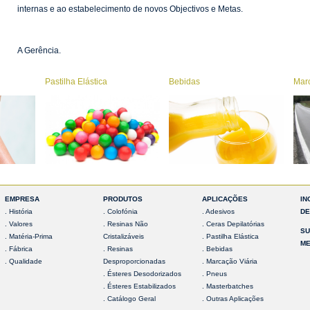
internas e ao estabelecimento de novos Objectivos e Metas.
A Gerência.
Pastilha Elástica
Bebidas
Marc
EMPRESA
PRODUTOS
APLICAÇÕES
IN
. História
. Colofónia
. Adesivos
DE
. Valores
. Resinas Não
. Ceras Depilatórias
SU
. Matéria-Prima
Cristalizáveis
. Pastilha Elástica
ME
. Fábrica
. Resinas
. Bebidas
. Qualidade
Desproporcionadas
. Marcação Viária
. Ésteres Desodorizados
. Pneus
. Ésteres Estabilizados
. Masterbatches
. Catálogo Geral
. Outras Aplicações