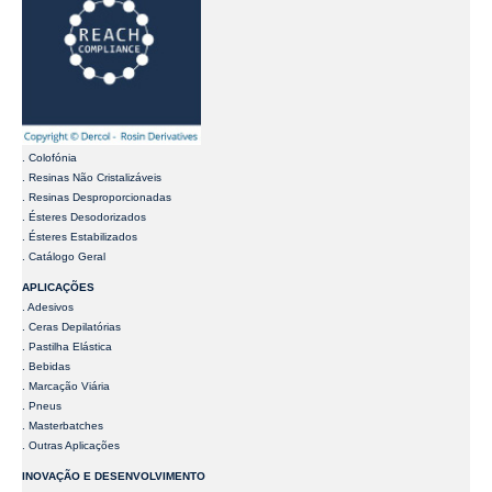
EMPRESA
. História
. Valores
. Matéria-Prima
. Fábrica
. Qualidade
PRODUTOS
. Colofónia
. Resinas Não Cristalizáveis
. Resinas Desproporcionadas
. Ésteres Desodorizados
. Ésteres Estabilizados
. Catálogo Geral
APLICAÇÕES
. Adesivos
. Ceras Depilatórias
. Pastilha Elástica
. Bebidas
. Marcação Viária
. Pneus
. Masterbatches
. Outras Aplicações
INOVAÇÃO E DESENVOLVIMENTO